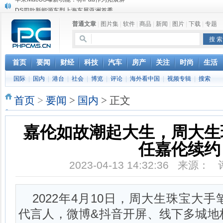
DS四款新能源车型上海车展亚洲首秀
苹果与高通和解 英特尔失去重要移动客户
普通文章
|
图片集
|
软件
|
商品
|
新闻
|
图片
|
下载
|
专题
小米高管：虽然高通与苹果和解，但5G iPhone最快明年下半年发布
iOS 13加入黑暗模式 多功能加持6月份见
高通与苹果达成和解，双方达成6年许可协议
巴黎圣母院大火肆虐，人类文明的一场浩劫
首页
要闻
财经
科技
汽车
房产
关注
时尚
生活
奔驰维权女车主捅出了一个最大的瓜
国际
|
国内
|
港台
|
社会
|
博览
|
评论
|
海外看中国
|
视频专辑
|
搜索
苹果MacOS曝新功能：将iPad作为拓展屏
首页
>
要闻
>
国内
> 正文
嘉伦如故潮起大生，周大生
任嘉伦续约
2023-04-13 14:32:36 来源：
2022年4月10日，周大生珠宝大
代言人，微博&抖音开屏、线下多城地