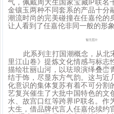
气，佩戴周大生国家宝藏IP联名
金镶玉两种不同套系的产品十分
潮流时尚的完美碰撞在任嘉伦的
让人看到了任嘉伦非同一般的形
此系列主打国潮概念，从北宋
里江山卷》提炼文化情感与标志
描绘壮丽山河，以珐琅演绎叠峦
结于饰，尽显东方气韵。这与近
化意识的集体复苏有着不可分割
艺复兴催生了大批中国特色的文
水、故宫口红等跨界IP联名。作
大生，借品牌代言人任嘉伦续约