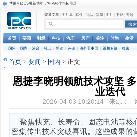
苹果MacOS曝新功能：将iPad作为拓展屏
DS四款新能源车型上海车展亚洲首秀
普通文章
|
图片集
|
软件
|
商品
|
新闻
|
图片
|
下载
|
专题
苹果与高通和解 英特尔失去重要移动客户
小米高管：虽然高通与苹果和解，但5G iPhone最快明年下半年发布
iOS 13加入黑暗模式 多功能加持6月份见
高通与苹果达成和解，双方达成6年许可协议
首页
要闻
财经
科技
汽车
房产
关注
时尚
生活
巴黎圣母院大火肆虐，人类文明的一场浩劫
国际
|
国内
|
港台
|
社会
|
博览
|
评论
|
海外看中国
|
视频专辑
|
搜索
奔驰维权女车主捅出了一个最大的瓜
首页
>
要闻
>
国内
> 正文
恩捷李晓明领航技术攻坚 
业迭代
2026-04-03 10:20:14 来源：
聚焦快充、长寿命、固态电池等核
密集传出技术突破喜讯。这些成果的