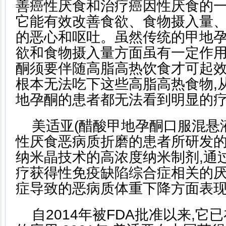
善癌性厌食和治疗癌因性厌食的
它能有效改善食欲、食物摄入量
的恶心和呕吐。虽然传统的甲地
欲和食物摄入量方面虽有一定作用
酮须要伴随高脂高热饮食才可起效
根本无法吃下这些高脂高热食物,
地孕酮的患者都无法看到明显的疗
美适亚(醋酸甲地孕酮口服混悬
性厌食恶病质折磨的患者所研发的
纳米晶技术的高浓度纳米制剂,通
疗获得性免疫缺陷综合症相关的
症导致的恶病质体重下降方面表
自2014年被FDA批准以来,