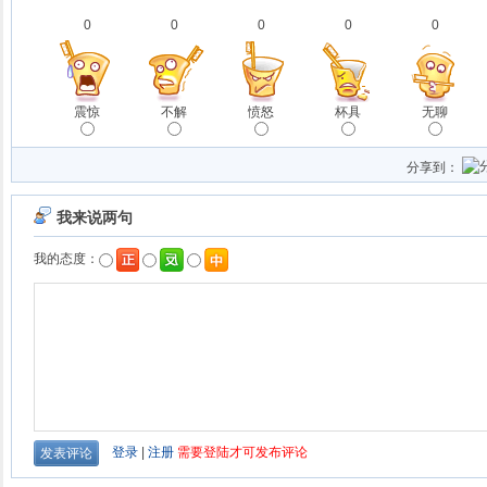
0
0
0
0
0
震惊
不解
愤怒
杯具
无聊
分享到：