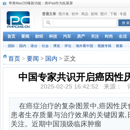
苹果MacOS曝新功能：将iPad作为拓展屏
DS四款新能源车型上海车展亚洲首秀
普通文章
|
图片集
|
软件
|
商品
|
新闻
|
图片
|
下载
|
专题
苹果与高通和解 英特尔失去重要移动客户
小米高管：虽然高通与苹果和解，但5G iPhone最快明年下半年发布
iOS 13加入黑暗模式 多功能加持6月份见
高通与苹果达成和解，双方达成6年许可协议
首页
要闻
财经
科技
汽车
房产
关注
时尚
生活
巴黎圣母院大火肆虐，人类文明的一场浩劫
国际
|
国内
|
港台
|
社会
|
博览
|
评论
|
海外看中国
|
视频专辑
|
搜索
奔驰维权女车主捅出了一个最大的瓜
首页
>
要闻
>
国内
> 正文
中国专家共识开启癌因性
2025-02-25 16:42:52 来源：
在癌症治疗的复杂图景中,癌因性厌食(
患者生存质量与治疗效果的关键因素,
关注。近期中国顶级临床肿瘤