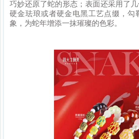
巧妙还原了蛇的形态；表面还采用了几
硬金珐琅或者硬金电黑工艺点缀，勾
象，为蛇年增添一抹璀璨的色彩。