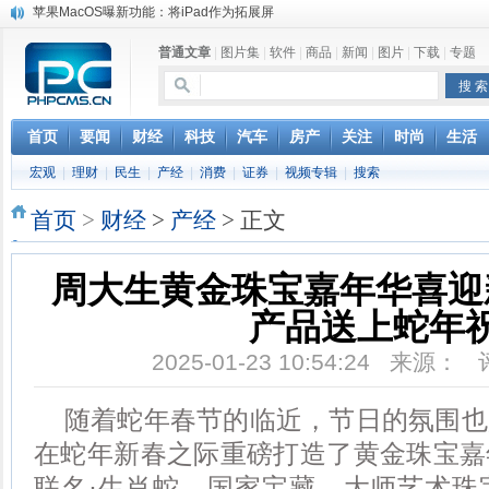
DS四款新能源车型上海车展亚洲首秀
苹果与高通和解 英特尔失去重要移动客户
普通文章
|
图片集
|
软件
|
商品
|
新闻
|
图片
|
下载
|
专题
小米高管：虽然高通与苹果和解，但5G iPhone最快明年下半年发布
iOS 13加入黑暗模式 多功能加持6月份见
高通与苹果达成和解，双方达成6年许可协议
巴黎圣母院大火肆虐，人类文明的一场浩劫
首页
要闻
财经
科技
汽车
房产
关注
时尚
生活
奔驰维权女车主捅出了一个最大的瓜
宏观
|
理财
|
民生
|
产经
|
消费
|
证券
|
视频专辑
|
搜索
苹果MacOS曝新功能：将iPad作为拓展屏
首页
>
财经
>
产经
> 正文
周大生黄金珠宝嘉年华喜迎
产品送上蛇年
2025-01-23 10:54:24 来源：
随着蛇年春节的临近，节日的氛围也
在蛇年新春之际重磅打造了黄金珠宝嘉
联名·生肖蛇、国家宝藏、大师艺术珠