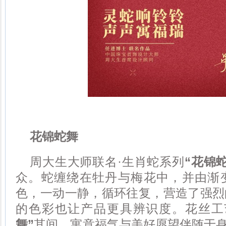
花锦蛇舞
周大生大师联名·生肖蛇系列
“
花锦
众。蛇缠绕在牡丹与梅花中，并由渐
色，一动一静，循环往复，营造了强烈
的色彩也让产品更具辨识度。花丝工
舞
”
其间，寓意福气与美好愿望伴随于