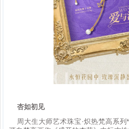
杏如初见
周大生大师艺术珠宝·炽热梵高系列