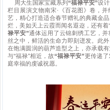
周大生国家宝藏系列
“福禄平安”
设计
栏目展演文物南宋·《百花图》卷，并
艺，精心打造适合春节赠礼的典藏金品
烂，美如天上云霞而闻名遐迩，还有着“
禄平安”
通体运用了云锦刺绣工艺，并
丝之中，鲜活的生命力即刻迸发。此外
在饱满圆润的葫芦造型之上，亦承载有
与“福禄”相近，故
“福禄平安”
更传递了
庭幸福的虔诚祝愿。