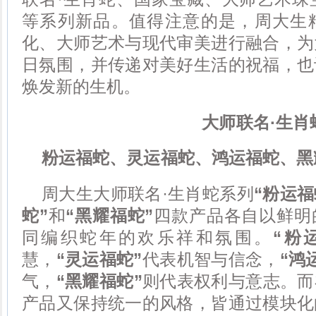
等系列新品。值得注意的是，周大生
化、大师艺术与现代审美进行融合，为
日氛围，并传递对美好生活的祝福，也
焕发新的生机。
大师联名·生肖
粉运福蛇、灵运福蛇、鸿运福蛇、黑
周大生大师联名·生肖蛇系列
“粉运福
蛇”
和
“黑耀福蛇”
四款产品各自以鲜明
同编织蛇年的欢乐祥和氛围。
“粉
慧，
“灵运福蛇”
代表机智与信念，
“鸿
气，
“黑耀福蛇”
则代表权利与意志。而
产品又保持统一的风格，皆通过模块化