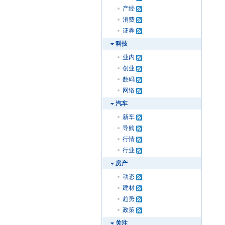
产经
消费
证券
科技
业内
创业
数码
网络
汽车
新车
导购
行情
行业
房产
动态
建材
趋势
政策
关注