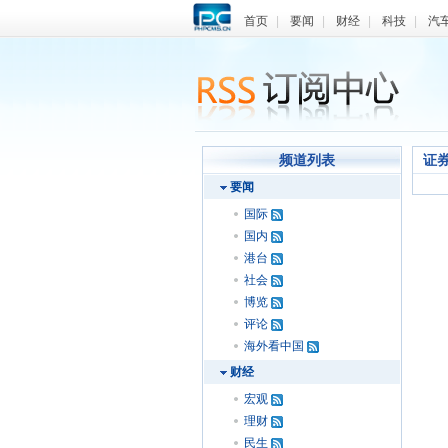
首页
|
要闻
|
财经
|
科技
|
汽
频道列表
证
要闻
国际
国内
港台
社会
博览
评论
海外看中国
财经
宏观
理财
民生